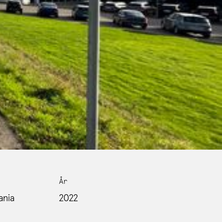
År
ania
2022