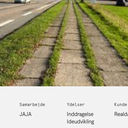
Samarbejde
Ydelser
Kunde
JAJA
Inddragelse
Reald
Ideudvikling