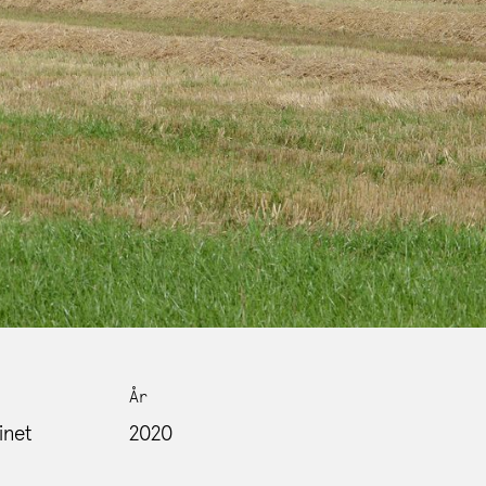
År
inet
2020